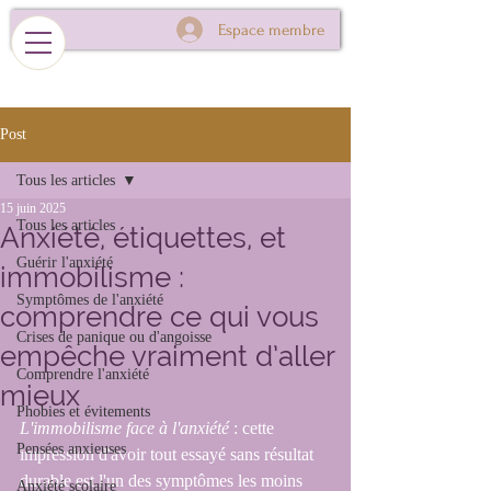
Espace membre
Post
Tous les articles
15 juin 2025
Tous les articles
Anxiété, étiquettes, et
Guérir l'anxiété
immobilisme :
Symptômes de l'anxiété
comprendre ce qui vous
Crises de panique ou d'angoisse
empêche vraiment d’aller
Comprendre l'anxiété
mieux
Phobies et évitements
L'immobilisme face à l'anxiété
 : cette 
Pensées anxieuses
impression d'avoir tout essayé sans résultat 
durable est l'un des symptômes les moins 
Anxiété scolaire