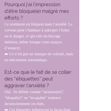
Pourquoi j’ai l’impression 
d’être bloqué(e) malgré mes 
efforts ?
Ce sentiment est fréquent dans l’anxiété. Le 
cerveau peut s’habituer à anticiper l’échec 
ou le danger, ce qui crée un blocage 
intérieur, même lorsque vous essayez 
d’avancer.
➡️ Ce n’est pas un manque de volonté, mais 
un mécanisme automatique.
Est-ce que le fait de se coller 
des “étiquettes” peut 
aggraver l’anxiété ?
Oui,  Se définir comme “anxieux(se)”, 
“bloqué(e)” ou “incapable” renforce 
inconsciemment ces états.
➡️ Ces étiquettes influencent la façon dont 