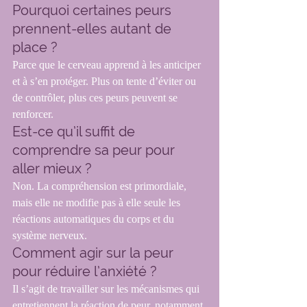
Pourquoi certaines peurs 
prennent-elles autant de 
place ?
Parce que le cerveau apprend à les anticiper 
et à s’en protéger. Plus on tente d’éviter ou 
de contrôler, plus ces peurs peuvent se 
renforcer.
Est-ce qu’il suffit de 
comprendre sa peur pour 
aller mieux ?
Non. La compréhension est primordiale, 
mais elle ne modifie pas à elle seule les 
réactions automatiques du corps et du 
système nerveux.
Comment agir sur la peur 
pour réduire l’anxiété ?
Il s’agit de travailler sur les mécanismes qui 
entretiennent la réaction de peur, notamment 