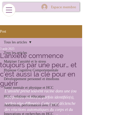
Espace membre
Post
Tous les articles
3 août 2025
Tous les articles
L’anxiété commence
Maitriser l'anxiété et le stress
toujours par une peur… et
Hypnose Cognitive Comportementale
c’est aussi la clé pour en
Développement personnel et émotions
guérir
Santé mentale et physique et HCC
L’anxiété prend souvent racine dans une (ou 
HCC : relations et éducation
des) peur(s) initiale(s), parfois identifiée(s), 
parfois plus diffuse(s). Cette peur déclenche 
Addictions, performances avec l’HCC
des réactions automatiques du corps et du 
Innovations et recherches en HCC