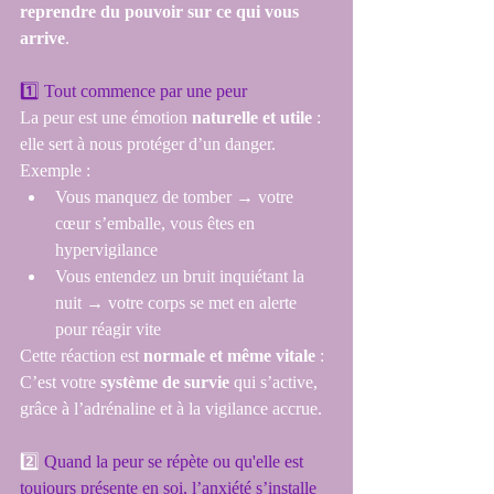
reprendre du pouvoir sur ce qui vous 
arrive
.
1️⃣ Tout commence par une peur
La peur est une émotion 
naturelle et utile
 : 
elle sert à nous protéger d’un danger.
Exemple :
Vous manquez de tomber → votre 
cœur s’emballe, vous êtes en 
hypervigilance
Vous entendez un bruit inquiétant la 
nuit → votre corps se met en alerte 
pour réagir vite
Cette réaction est 
normale et même vitale
 : 
C’est votre 
système de survie
 qui s’active, 
grâce à l’adrénaline et à la vigilance accrue.
2️⃣
 Quand la peur se répète ou qu'elle est 
toujours présente en soi, l’anxiété s’installe