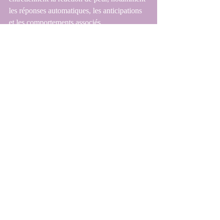
les réponses automatiques, les anticipations 
et les comportements associés.
Maitriser l'anxiété et le stress
Ressources pratiques avec l'HCC
Posts récents
Voir tout