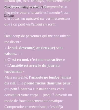
mental qui, avec le temps, entretiennent un 
fonctionnement anxieux. Comprendre ce 
Ressources pratiques avec l'HCC
lien entre peur et anxiété est essentiel, car 
Enfants
c’est aussi en agissant sur ces mécanismes 
que l’on peut réellement en sortir.
Beaucoup de personnes qui me consultent 
me disent :
« Je suis devenu(e) anxieux(se) sans 
raison… »
« C’est en moi, c’est mon caractère »
« L’anxiété est arrivée du jour au 
lendemain »
Mais en réalité, 
l’anxiété ne tombe jamais 
du ciel
. Elle 
prend racine dans une peur
, 
qui petit à petit va s’installer dans votre 
cerveau et votre corps… jusqu’à devenir un 
mode de fonctionnement automatique.
Comprendre ce mécanisme, c’est déjà 