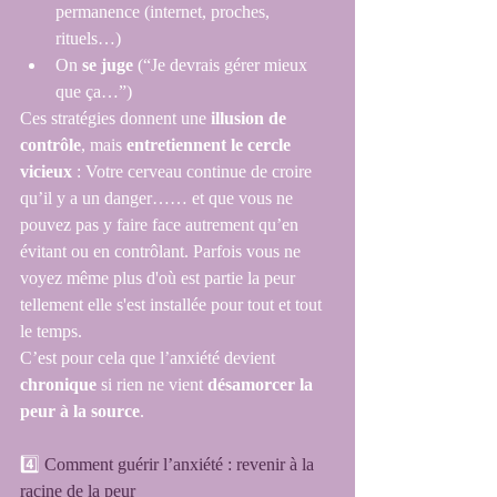
permanence (internet, proches, 
rituels…)
On 
se juge
 (“Je devrais gérer mieux 
que ça…”)
Ces stratégies donnent une 
illusion de 
contrôle
, mais 
entretiennent le cercle 
vicieux
 : Votre cerveau continue de croire 
qu’il y a un danger…… et que vous ne 
pouvez pas y faire face autrement qu’en 
évitant ou en contrôlant. Parfois vous ne 
voyez même plus d'où est partie la peur 
tellement elle s'est installée pour tout et tout 
le temps.
C’est pour cela que l’anxiété devient 
chronique
 si rien ne vient 
désamorcer la 
peur à la source
.
4️⃣ 
Comment guérir l’anxiété : revenir à la 
racine de la peur