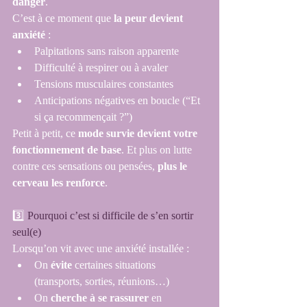
danger
.
C’est à ce moment que 
la peur devient 
anxiété
 :
Palpitations sans raison apparente
Difficulté à respirer ou à avaler
Tensions musculaires constantes
Anticipations négatives en boucle (“Et 
si ça recommençait ?”)
Petit à petit, ce 
mode survie devient votre 
fonctionnement de bas
e
. Et 
plus on lutte 
contre ces sensations ou pensées, 
plus le 
cerveau les renforce
.
3️⃣ 
Pourquoi c’est si difficile de s’en sortir 
seul(e)
Lorsqu’on vit avec une anxiété installée :
On 
évite
 certaines situations 
(transports, sorties, réunions…)
On 
cherche à se rassurer
 en 