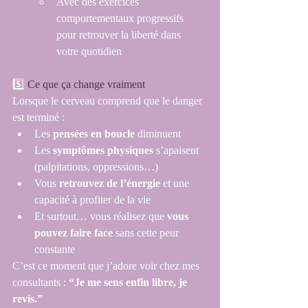
Avec des exercices 
comportementaux progressifs 
pour retrouver la liberté dans 
votre quotidien
5️⃣ 
Ce que ça change vraiment
Lorsque le cerveau comprend que le danger 
est terminé :
Les 
pensées en boucle
 diminuent
Les 
symptômes physiques
 s’apaisent 
(palpitations, oppressions…)
Vous 
retrouvez de l’énergie
 et une 
capacité à profiter de la vie
Et surtout… vous réalisez que 
vous 
pouvez faire face
 sans cette peur 
constante
C’est ce moment que j’adore voir chez mes 
consultants : 
“Je me sens enfin libre, je 
revis.”