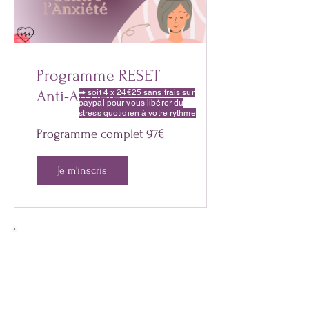
Programme RESET
Anti-Anxiété
➡ soit 4 x 24€25 sans frais sur
paypal pour vous libérer du
stress quotidien à votre rythme
Programme complet 97€
Je m'inscris
Témoignages
"Le recadrage cognitif a changé quelque
chose de fondamental pour moi : j'ai
compris que c'était ma boucle de
pensées qui créait le problème, pas la