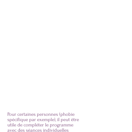
situation elle-même. Anticiper le pire
ne m'avait jamais protégée — ça
m'épuisait juste. Les ruminations ont
pratiquement disparu."
"Je n'arrivais plus à dormir normalement
depuis des mois. Avec les rituels de
sommeil du programme, j'ai retrouvé un
rythme régulier. C'est la première chose
que j'ai remarquée et ça a tout changé
sur mon niveau d'anxiété en journée."
"Ce que j'ai surtout retenu, c'est que j'ai
maintenant des réflexes. Quand un
moment de stress arrive, je sais quoi
faire et ça marche. J'ai pris de
meilleures habitudes sans même m'en
rendre compte au fil des semaines."
Pour certaines personnes (phobie
spécifique par exemple), il peut être
utile de compléter le programme
avec des séances individuelles