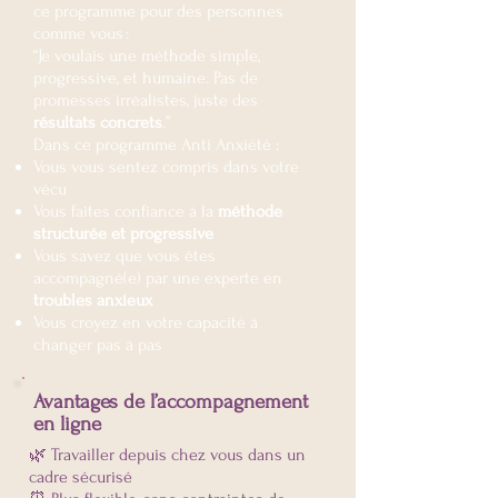
ce programme pour des personnes
comme vous :
“Je voulais une méthode simple,
progressive, et humaine. Pas de
promesses irréalistes, juste des
résultats concrets
.”
Dans ce programme Anti Anxiété :
Vous vous sentez compris dans votre
vécu
Vous faites confiance à la
méthode
structurée et progressive
Vous savez que vous êtes
accompagné(e) par une experte en
troubles anxieux
Vous croyez en votre capacité à
changer pas à pas
Avantages de l’accompagnement
en ligne
🌿 Travailler depuis chez vous dans un
cadre sécurisé