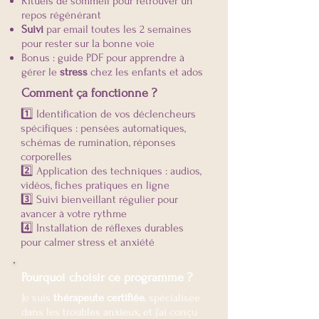
Rituels de sommeil pour retrouver un
repos régénérant
Suivi
par email toutes les 2 semaines
pour rester sur la bonne voie
Bonus : guide PDF pour apprendre à
gérer le
stress
chez les enfants et ados
Comment ça fonctionne ?
1️⃣ Identification de vos déclencheurs
spécifiques : pensées automatiques,
schémas de rumination, réponses
corporelles
2️⃣ Application des techniques : audios,
vidéos, fiches pratiques en ligne
3️⃣ Suivi bienveillant régulier pour
avancer à votre rythme
4️⃣ Installation de réflexes durables
pour calmer stress et anxiété​
Pourquoi choisir ce programme ?
Je suis
thérapeute certifiée
, spécialisée
dans les troubles anxieux, et j’ai conçu