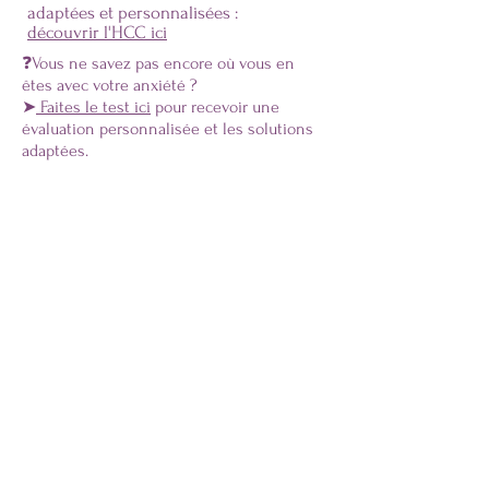
adaptées et personnalisées :
découvrir l'HCC ici
❓Vous ne savez pas encore où vous en
êtes avec votre anxiété ?
➤
Faites le test ici
pour recevoir une
évaluation personnalisée et les solutions
adaptées.
Questions fréquemment
posées
RESET Anti anxiété
Qu'est-ce que le recadrage
cognitif contre l'anxiété ?