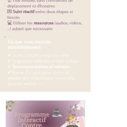
⏰ Plus flexible, sans contraintes de
déplacement ni d’horaires
💌
Suivi réactif
entre deux étapes si
besoin
💻 Utiliser les
ressources
(audios, vidéos,
...) autant que nécessaire
Ce que vous recevez
immédiatement
✔ Accès complet à tous les outils
✔ Programme utilisable à votre rythme
✔
Techniques testées et validées
✔
Bonus PDF pour gérer stress et
anxiété des enfants/ados (aussi utile
pour les adultes...)