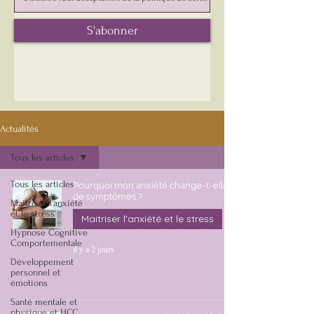
S'abonner
Actualités
Tous les articles
Tous les articles
Pourquoi mon anxiété change-t-elle
de symptômes ?
Maitriser l'anxiété
et le stress
Maitriser l'anxiété et le stress
Hypnose Cognitive
Comportementale
il y a 2 jours
Développement
personnel et
émotions
Santé mentale et
physique et HCC