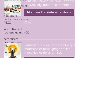
Peut-on vraiment sortir de l'anxiété
sans anxiolytiques, et comment ?
HCC : relations et
éducation
Maitriser l'anxiété et le stress
Addictions,
performances avec
25 juil.
l’HCC
Innovations et
recherches en HCC
Ressources
pratiques avec
Peut-on guérir de l'anxiété ? Ce que
l'HCC
montrent les témoignages et les
Enfants
mécanismes de la rémission
Maitriser l'anxiété et le stress
6 juil.
Equinorêve Thérapie - hypnothérapie cognitive et comportementale
(HCC) - SOS crise de panique - Accompagnement - SIRET :
510 696 321
00049