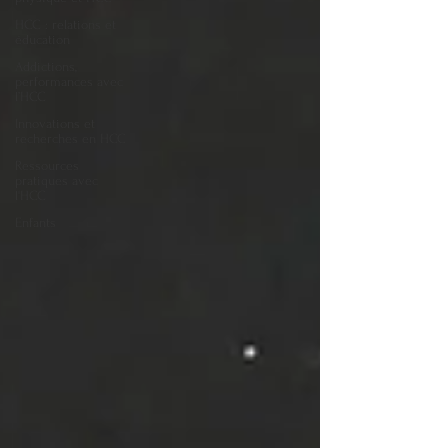
HCC : relations et
éducation
Addictions,
performances avec
l’HCC
Innovations et
recherches en HCC
Ressources
pratiques avec
l'HCC
Enfants