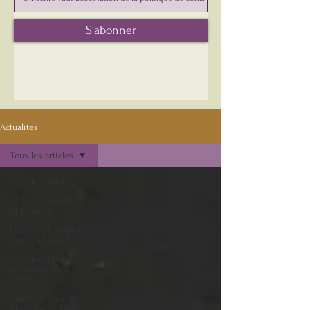
S'abonner
Actualités
Tous les articles
Tous les articles
Maitriser l'anxiété
et le stress
Hypnose Cognitive
Comportementale
Développement
personnel et
émotions
Santé mentale et
physique et HCC