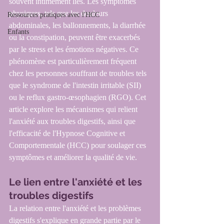
souvent intimement liés. Les symptômes 
physiques, tels que les douleurs 
Ressources pratiques avec l'HCC
abdominales, les ballonnements, la diarrhée 
Enfants
ou la constipation, peuvent être exacerbés 
par le stress et les émotions négatives. Ce 
phénomène est particulièrement fréquent 
chez les personnes souffrant de troubles tels 
que le syndrome de l'intestin irritable (SII) 
ou le reflux gastro-œsophagien (RGO). Cet 
article explore les mécanismes qui relient 
l'anxiété aux troubles digestifs, ainsi que 
l'efficacité de l'Hypnose Cognitive et 
Comportementale (HCC) pour soulager ces 
symptômes et améliorer la qualité de vie.
Le lien entre l'anxiété et les 
troubles digestifs
La relation entre l'anxiété et les problèmes 
digestifs s'explique en grande partie par le 