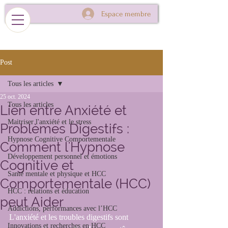
Espace membre
Post
Tous les articles
25 oct. 2024
Tous les articles
Lien entre Anxiété et
Maitriser l'anxiété et le stress
Problèmes Digestifs :
Hypnose Cognitive Comportementale
Comment l'Hypnose
Développement personnel et émotions
Cognitive et
Santé mentale et physique et HCC
Comportementale (HCC)
HCC : relations et éducation
peut Aider
Addictions, performances avec l’HCC
L'anxiété et les troubles digestifs sont 
Innovations et recherches en HCC