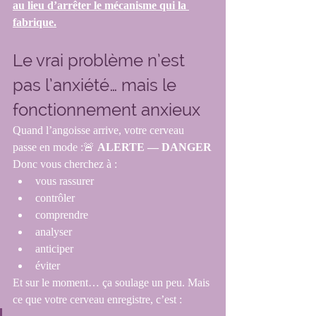
au lieu d’arrêter le mécanisme qui la 
fabrique.
Le vrai problème n’est 
pas l’anxiété… mais le 
fonctionnement anxieux
Quand l’angoisse arrive, votre cerveau 
passe en mode :🚨 
ALERTE — DANGER
Donc vous cherchez à :
vous rassurer
contrôler
comprendre
analyser
anticiper
éviter
Et sur le moment… ça soulage un peu. Mais 
ce que votre cerveau enregistre, c’est :