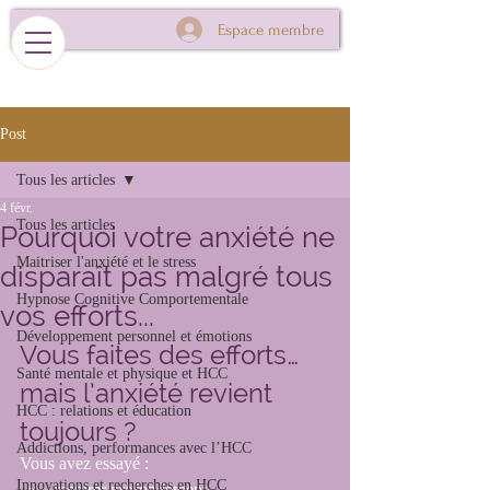
Espace membre
Post
Tous les articles
4 févr.
Tous les articles
Pourquoi votre anxiété ne
Maitriser l'anxiété et le stress
disparaît pas malgré tous
Hypnose Cognitive Comportementale
vos efforts...
Développement personnel et émotions
Vous faites des efforts… 
Santé mentale et physique et HCC
mais l’anxiété revient 
HCC : relations et éducation
toujours ?
Addictions, performances avec l’HCC
Vous avez essayé :
Innovations et recherches en HCC
respirer profondément