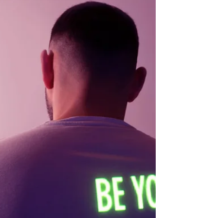
des résultats bien supérieurs à l'hypnose
classique seule, dont le taux de réussite
documenté se situe autour de 50%. Elle
agit simultanément sur les schémas de
pensée automatiques (niveau cognitif) et
sur les circuits émotionnels profonds
(niveau neurologique), là où la seule raison
consciente n'atteint pas. Ses rés