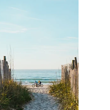
suivi individuel mené à son terme, bien
inférieur à une année de suivi
psychologique classique. Les programmes
structurés en ligne permettent un travail de
fond complet à moindre coût, avec un
accès illimité sur toute la durée du
programme. Certaines mutuelles
remboursent partiellement les séances
d'hypnothérapie même sans numéro ADELI
(il est conseil