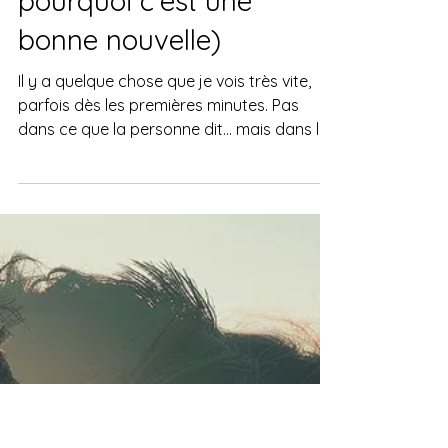
20 janv.
Guérir l'anxiété
Personne ne peut guérir
à votre place (et
pourquoi c’est une
bonne nouvelle)
Il y a quelque chose que je vois très vite,
parfois dès les premières minutes. Pas
dans ce que la personne dit… mais dans la
manière dont elle s’implique. Je parle ici du
questionnaire personnalisé que je propose
après quelques messages suite au test de
niveau d'anxiété. Celui où il est demandé