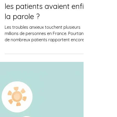
Guérir l'anxiété
Prise en charge de
l'anxiété en France : et si
les patients avaient enfin
la parole ?
Les troubles anxieux touchent plusieurs
millions de personnes en France. Pourtant,
de nombreux patients rapportent encore
des années d'errance thérapeutique, des
informations contradictoires, des
traitements parfois insuffisants et la
conviction qu'ils devront vivre avec leur
anxiété toute leur vie. Pourtant, les
recommandations internationales
accordent aujourd'hui une place