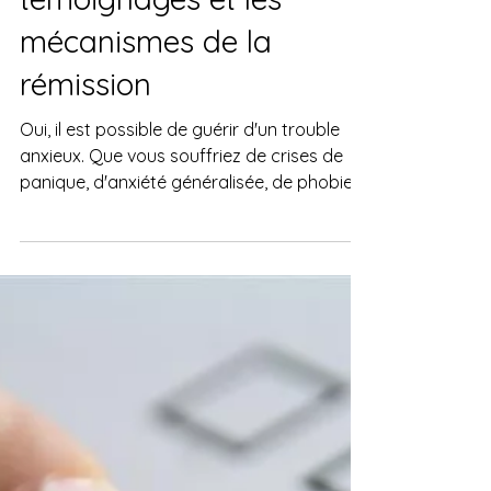
montrent les
témoignages et les
mécanismes de la
rémission
Oui, il est possible de guérir d'un trouble
anxieux. Que vous souffriez de crises de
panique, d'anxiété généralisée, de phobies
ou de symptômes physiques liés à
l'anxiété, ces troubles ne sont pas une
fatalité. Contrairement à une idée reçue, ils
ne signifient pas que vous êtes "un cas" ou
que vous devrez vivre avec toute votre vie.
La guérison ne consiste pas à ne plus
jamais ressentir de stress. Elle consiste à
retrouver un fonctionnement normal de