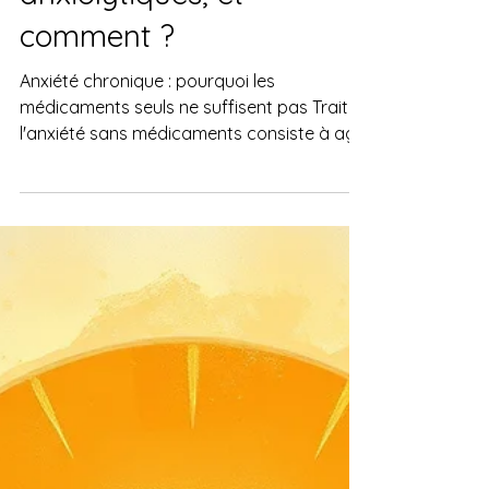
anxiolytiques, et
comment ?
Anxiété chronique : pourquoi les
médicaments seuls ne suffisent pas Traiter
l'anxiété sans médicaments consiste à agir
sur les mécanismes neurologiques et
cognitifs qui produisent et entretiennent
l'anxiété sans recourir aux anxiolytiques ou
antidépresseurs comme traitement
principal. Les thérapies cognitives et
comportementales (TCC) et l'hypnose
cognitive et comportementale (HCC) sont
les approches non médicamenteuses les
mieux documentées sur les troubles
anxieux, avec des