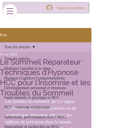
Espace membre
Post
Tous les articles
31 oct. 2024
Tous les articles
Le Sommeil Réparateur :
Maitriser l'anxiété et le stress
Techniques d'Hypnose
Hypnose Cognitive Comportementale
HCC pour l'Insomnie et les
Développement personnel et émotions
Troubles du Sommeil
Santé mentale et physique et HCC
Les troubles du sommeil, qu’il s’agisse 
HCC : relations et éducation
d’insomnies, de réveils nocturnes ou de 
sommeil non réparateur, affectent des 
Addictions, performances avec l’HCC
millions de personnes dans le monde. 
Innovations et recherches en HCC