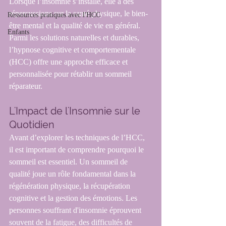
Lorsque l’insomnie s’installe, elle a des 
répercussions sur la santé physique, le bien-
Ressources pratiques avec l'HCC
être mental et la qualité de vie en général. 
Enfants
Parmi les solutions naturelles et durables, 
l’hypnose cognitive et comportementale 
(HCC) offre une approche efficace et 
personnalisée pour rétablir un sommeil 
réparateur.
L'Impact de l'Insomnie sur le 
Quotidien
Avant d’explorer les techniques de l’HCC, 
il est important de comprendre pourquoi le 
sommeil est essentiel. Un sommeil de 
qualité joue un rôle fondamental dans la 
régénération physique, la récupération 
cognitive et la gestion des émotions. Les 
personnes souffrant d'insomnie éprouvent 
souvent de la fatigue, des difficultés de 